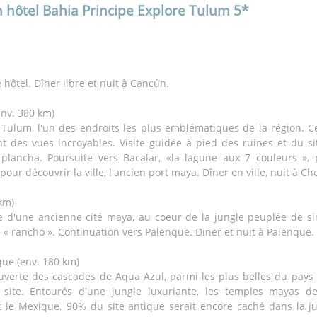
n hôtel Bahia Principe Explore Tulum 5*
 hôtel. Dîner libre et nuit à Cancún.
env. 380 km)
 Tulum, l'un des endroits les plus emblématiques de la région. Cet
ant des vues incroyables. Visite guidée à pied des ruines et du s
 plancha. Poursuite vers Bacalar, «la lagune aux 7 couleurs »
our découvrir la ville, l'ancien port maya. Dîner en ville, nuit à C
km)
te d'une ancienne cité maya, au coeur de la jungle peuplée de si
 « rancho ». Continuation vers Palenque. Diner et nuit à Palenque.
que (env. 180 km)
ouverte des cascades de Aqua Azul, parmi les plus belles du pays
 site. Entourés d'une jungle luxuriante, les temples mayas d
 le Mexique. 90% du site antique serait encore caché dans la jung