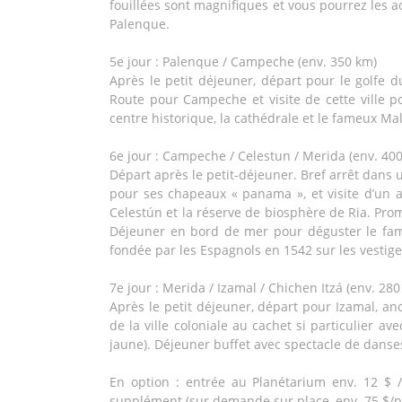
fouillées sont magnifiques et vous pourrez les adm
Palenque.
5e jour : Palenque / Campeche (env. 350 km)
Après le petit déjeuner, départ pour le golfe
Route pour Campeche et visite de cette ville po
centre historique, la cathédrale et le fameux Male
6e jour : Campeche / Celestun / Merida (env. 40
Départ après le petit-déjeuner. Bref arrêt dan
pour ses chapeaux « panama », et visite d’un at
Celestún et la réserve de biosphère de Ria. Pro
Déjeuner en bord de mer pour déguster le fame
fondée par les Espagnols en 1542 sur les vestige
7e jour : Merida / Izamal / Chichen Itzá (env. 280
Après le petit déjeuner, départ pour Izamal, a
de la ville coloniale au cachet si particulier a
jaune). Déjeuner buffet avec spectacle de danses
En option : entrée au Planétarium env. 12 $ / 
supplément (sur demande sur place, env. 75 $/p