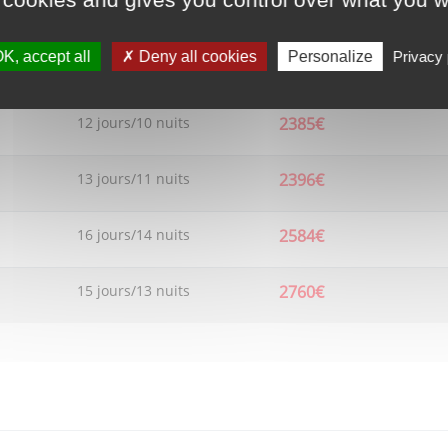
16 jours/14 nuits
2984€
K, accept all
Deny all cookies
Personalize
Privacy 
14 jours/12 nuits
2326€
12 jours/10 nuits
2385€
13 jours/11 nuits
2396€
16 jours/14 nuits
2584€
15 jours/13 nuits
2760€