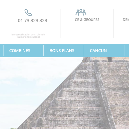
CE & GROUPES
DEM
01 73 323 323
lun-sam:8h-22h - dim:10h-19h
(Numéro non surtaxé)
COMBINÉS
BONS PLANS
CANCUN