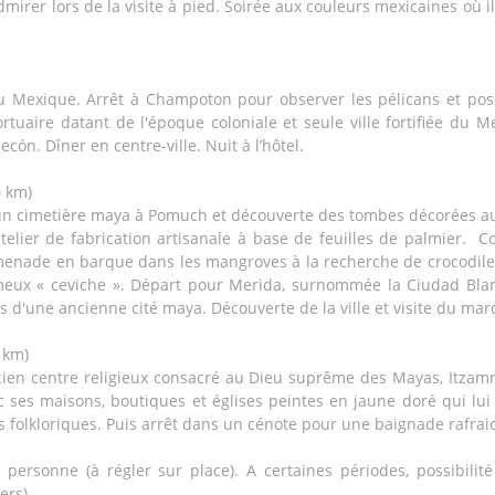
irer lors de la visite à pied. Soirée aux couleurs mexicaines où il 
 du Mexique. Arrêt à Champoton pour observer les pélicans et pos
rtuaire datant de l'époque coloniale et seule ville fortifiée du M
cón. Dîner en centre-ville. Nuit à l’hôtel.
0 km)
s un cimetière maya à Pomuch et découverte des tombes décorées au
elier de fabrication artisanale à base de feuilles de palmier. Co
menade en barque dans les mangroves à la recherche de crocodiles
ux « ceviche ». Départ pour Merida, surnommée la Ciudad Blanca 
s d'une ancienne cité maya. Découverte de la ville et visite du mar
 km)
ncien centre religieux consacré au Dieu suprême des Mayas, Itzam
vec ses maisons, boutiques et églises peintes en jaune doré qui lu
 folkloriques. Puis arrêt dans un cénote pour une baignade rafraich
personne (à régler sur place). A certaines périodes, possibilit
ers).