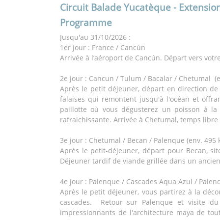
Circuit Balade Yucatèque - Extensio
Programme
Jusqu'au 31/10/2026 :
1er jour : France / Cancún
Arrivée à l’aéroport de Cancún. Départ vers votre
2e jour : Cancun / Tulum / Bacalar / Chetumal (
Après le petit déjeuner, départ en direction de
falaises qui remontent jusqu'à l'océan et offr
paillotte où vous dégusterez un poisson à la
rafraichissante. Arrivée à Chetumal, temps libre p
3e jour : Chetumal / Becan / Palenque (env. 495 
Après le petit-déjeuner, départ pour Becan, si
Déjeuner tardif de viande grillée dans un ancien
4e jour : Palenque / Cascades Aqua Azul / Palen
Après le petit déjeuner, vous partirez à la déc
cascades. Retour sur Palenque et visite du
impressionnants de l'architecture maya de tout