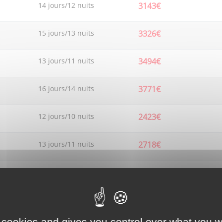
14 jours/12 nuits
3143€
15 jours/13 nuits
3326€
13 jours/11 nuits
3494€
16 jours/14 nuits
3771€
12 jours/10 nuits
2423€
13 jours/11 nuits
2718€
14 jours/12 nuits
2794€
15 jours/13 nuits
2882€
 cookies and gives you control over what you w