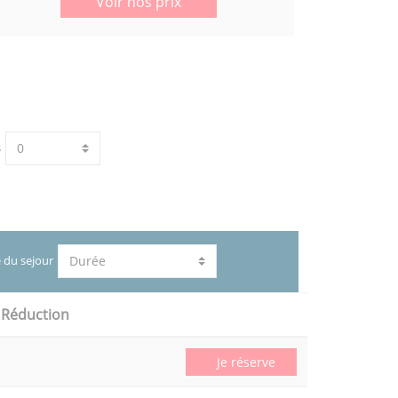
Voir nos prix
s
 du sejour
Réduction
Je réserve