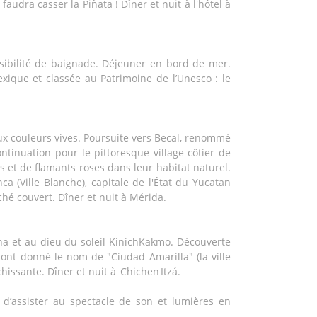
faudra casser la Piñata ! Dîner et nuit à l'hôtel à
sibilité de baignade. Déjeuner en bord de mer.
exique et classée au Patrimoine de l’Unesco : le
x couleurs vives. Poursuite vers Becal, renommé
ntinuation pour le pittoresque village côtier de
 et de flamants roses dans leur habitat naturel.
(Ville Blanche), capitale de l'État du Yucatan
ché couvert. Dîner et nuit à Mérida.
na et au dieu du soleil KinichKakmo. Découverte
i ont donné le nom de "Ciudad Amarilla" (la ville
issante. Dîner et nuit à Chichen Itzá.
é d’assister au spectacle de son et lumières en