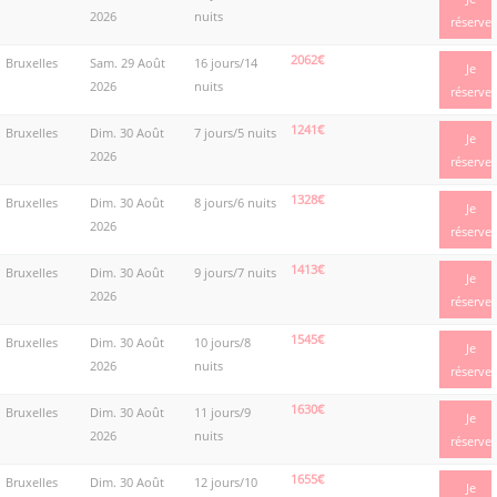
2026
nuits
réserve
2062€
Bruxelles
Sam. 29 Août
16 jours/14
Je
2026
nuits
réserve
1241€
Bruxelles
Dim. 30 Août
7 jours/5 nuits
Je
2026
réserve
1328€
Bruxelles
Dim. 30 Août
8 jours/6 nuits
Je
2026
réserve
1413€
Bruxelles
Dim. 30 Août
9 jours/7 nuits
Je
2026
réserve
1545€
Bruxelles
Dim. 30 Août
10 jours/8
Je
2026
nuits
réserve
1630€
Bruxelles
Dim. 30 Août
11 jours/9
Je
2026
nuits
réserve
1655€
Bruxelles
Dim. 30 Août
12 jours/10
Je