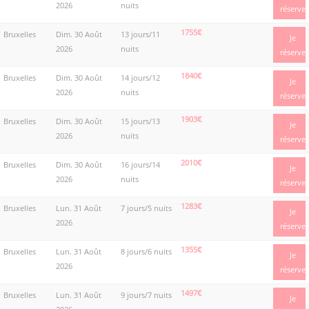
2026
nuits
réserve
1755€
Bruxelles
Dim. 30 Août
13 jours/11
Je
2026
nuits
réserve
1840€
Bruxelles
Dim. 30 Août
14 jours/12
Je
2026
nuits
réserve
1903€
Bruxelles
Dim. 30 Août
15 jours/13
Je
2026
nuits
réserve
2010€
Bruxelles
Dim. 30 Août
16 jours/14
Je
2026
nuits
réserve
1283€
Bruxelles
Lun. 31 Août
7 jours/5 nuits
Je
2026
réserve
1355€
Bruxelles
Lun. 31 Août
8 jours/6 nuits
Je
2026
réserve
1497€
Bruxelles
Lun. 31 Août
9 jours/7 nuits
Je