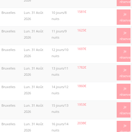
2026
réserve
1581€
Bruxelles
Lun. 31 Août
10 jours/8
Je
2026
nuits
réserve
1625€
Bruxelles
Lun. 31 Août
11 jours/9
Je
2026
nuits
réserve
1697€
Bruxelles
Lun. 31 Août
12 jours/10
Je
2026
nuits
réserve
1782€
Bruxelles
Lun. 31 Août
13 jours/11
Je
2026
nuits
réserve
1860€
Bruxelles
Lun. 31 Août
14 jours/12
Je
2026
nuits
réserve
1953€
Bruxelles
Lun. 31 Août
15 jours/13
Je
2026
nuits
réserve
2038€
Bruxelles
Lun. 31 Août
16 jours/14
Je
2026
nuits
réserve