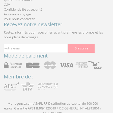
CGV
Confidentialité et sécurité
Assurance voyage
Pour nous contacter
Recevez notre newsletter
Restez informés pour recevoir en avant première les promos et les
bons plans de voyages
S'inscrire
Mode de paiement
Membre de :
Monagence.com / SARL RF Distribution au capital de 100 000
euros. Garantie APST IM094120019 / R.C GENERALI N° AL813861 /
LI 094090006