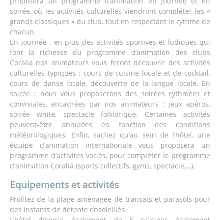
proposera un programme d’animation en journée et en
soirée, où les activités culturelles viendront compléter les «
grands classiques » du club, tout en respectant le rythme de
chacun.
En journée : en plus des activités sportives et ludiques qui
font la richesse du programme d’animation des clubs
Coralia nos animateurs vous feront découvrir des activités
culturelles typiques : cours de cuisine locale et de cocktail,
cours de danse locale, découverte de la langue locale. En
soirée : nous vous proposerons des soirées rythmées et
conviviales, encadrées par nos animateurs : jeux apéros,
soirée white, spectacle folklorique. Certaines activités
peuvent-être annulées en fonction des conditions
météorologiques. Enfin, sachez qu’au sein de l’hôtel, une
équipe d’animation internationale vous proposera un
programme d’activités variés, pour compléter le programme
d’animation Coralia (sports collectifs, gyms, spectacle,…).
Equipements et activités
Profitez de la plage aménagée de transats et parasols pour
des instants de détente ensoleillés.
L’hôtel dispose également de 5 piscines également