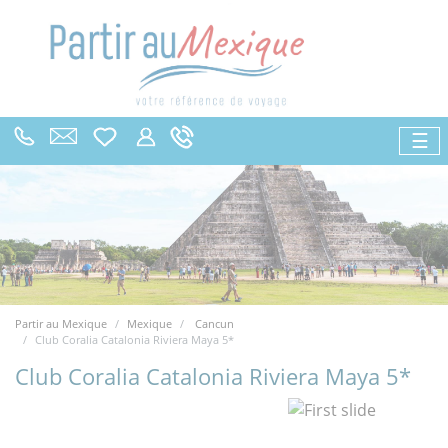
☰
Partir au Mexique
Mexique
Cancun
Club Coralia Catalonia Riviera Maya 5*
Club Coralia Catalonia Riviera Maya 5*