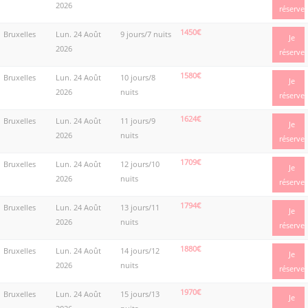
2026
réserve
1450€
Bruxelles
Lun. 24 Août
9 jours/7 nuits
Je
2026
réserve
1580€
Bruxelles
Lun. 24 Août
10 jours/8
Je
2026
nuits
réserve
1624€
Bruxelles
Lun. 24 Août
11 jours/9
Je
2026
nuits
réserve
1709€
Bruxelles
Lun. 24 Août
12 jours/10
Je
2026
nuits
réserve
1794€
Bruxelles
Lun. 24 Août
13 jours/11
Je
2026
nuits
réserve
1880€
Bruxelles
Lun. 24 Août
14 jours/12
Je
2026
nuits
réserve
1970€
Bruxelles
Lun. 24 Août
15 jours/13
Je