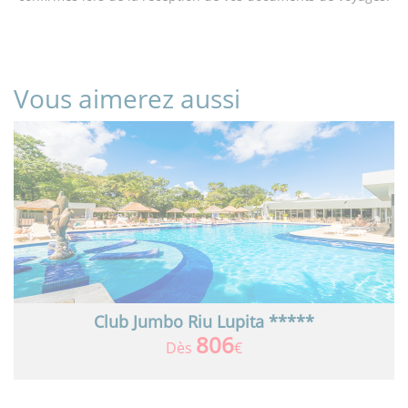
Vous aimerez aussi
Club Jumbo Riu Lupita *****
806
Dès
€