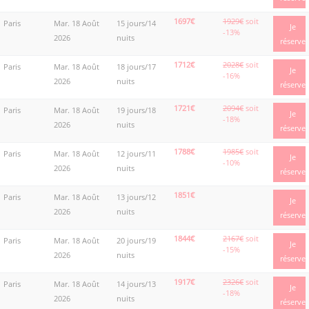
1697€
1929€
soit
Paris
Mar. 18 Août
15 jours/14
Je
-13%
2026
nuits
réserve
1712€
2028€
soit
Paris
Mar. 18 Août
18 jours/17
Je
-16%
2026
nuits
réserve
1721€
2094€
soit
Paris
Mar. 18 Août
19 jours/18
Je
-18%
2026
nuits
réserve
1788€
1985€
soit
Paris
Mar. 18 Août
12 jours/11
Je
-10%
2026
nuits
réserve
1851€
Paris
Mar. 18 Août
13 jours/12
Je
2026
nuits
réserve
1844€
2167€
soit
Paris
Mar. 18 Août
20 jours/19
Je
-15%
2026
nuits
réserve
1917€
2326€
soit
Paris
Mar. 18 Août
14 jours/13
Je
-18%
2026
nuits
réserve