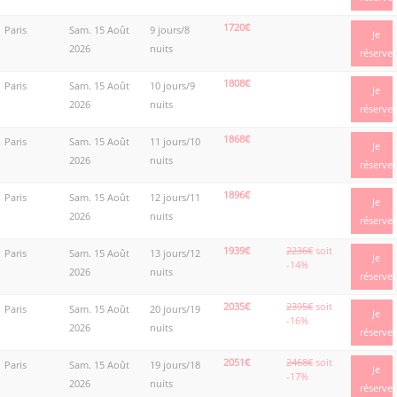
1720€
Paris
Sam. 15 Août
9 jours/8
Je
2026
nuits
réserve
1808€
Paris
Sam. 15 Août
10 jours/9
Je
2026
nuits
réserve
1868€
Paris
Sam. 15 Août
11 jours/10
Je
2026
nuits
réserve
1896€
Paris
Sam. 15 Août
12 jours/11
Je
2026
nuits
réserve
1939€
2236€
soit
Paris
Sam. 15 Août
13 jours/12
Je
-14%
2026
nuits
réserve
2035€
2395€
soit
Paris
Sam. 15 Août
20 jours/19
Je
-16%
2026
nuits
réserve
2051€
2468€
soit
Paris
Sam. 15 Août
19 jours/18
Je
-17%
2026
nuits
réserve