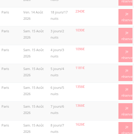
réserve
2343€
Paris
Ven. 14 Août
18 jours/17
Je
2026
nuits
réserve
1030€
Paris
Sam. 15 Août
3 jours/2
Je
2026
nuits
réserve
1096€
Paris
Sam. 15 Août
4 jours/3
Je
2026
nuits
réserve
1181€
Paris
Sam. 15 Août
5 jours/4
Je
2026
nuits
réserve
1356€
Paris
Sam. 15 Août
6 jours/5
Je
2026
nuits
réserve
1366€
Paris
Sam. 15 Août
7 jours/6
Je
2026
nuits
réserve
1626€
Paris
Sam. 15 Août
8 jours/7
Je
2026
nuits
réserve