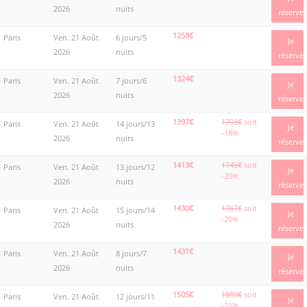
2026
nuits
réserve
1258€
Paris
Ven. 21 Août
6 jours/5
Je
2026
nuits
réserve
1324€
Paris
Ven. 21 Août
7 jours/6
Je
2026
nuits
réserve
1397€
1703€
soit
Paris
Ven. 21 Août
14 jours/13
Je
-18%
2026
nuits
réserve
1413€
1745€
soit
Paris
Ven. 21 Août
13 jours/12
Je
-20%
2026
nuits
réserve
1430€
1767€
soit
Paris
Ven. 21 Août
15 jours/14
Je
-20%
2026
nuits
réserve
1431€
Paris
Ven. 21 Août
8 jours/7
Je
2026
nuits
réserve
1505€
1883€
soit
Paris
Ven. 21 Août
12 jours/11
Je
-21%