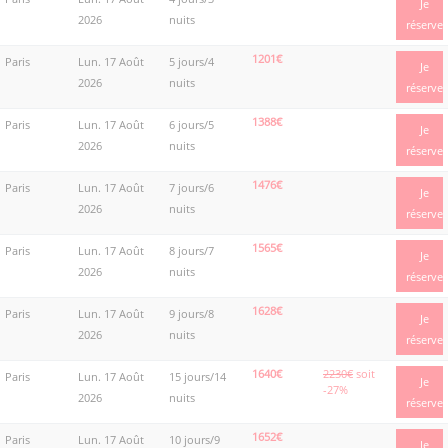
Je
2026
nuits
réserve
1201€
Paris
Lun. 17 Août
5 jours/4
Je
2026
nuits
réserve
1388€
Paris
Lun. 17 Août
6 jours/5
Je
2026
nuits
réserve
1476€
Paris
Lun. 17 Août
7 jours/6
Je
2026
nuits
réserve
1565€
Paris
Lun. 17 Août
8 jours/7
Je
2026
nuits
réserve
1628€
Paris
Lun. 17 Août
9 jours/8
Je
2026
nuits
réserve
1640€
2230€
soit
Paris
Lun. 17 Août
15 jours/14
Je
-27%
2026
nuits
réserve
1652€
Paris
Lun. 17 Août
10 jours/9
Je