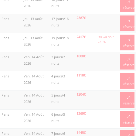
Je
2026
nuits
réserve
2387€
Paris
Jeu. 13 Août
17 jours/16
Je
2026
nuits
réserve
2417€
3057€
soit
Paris
Jeu. 13 Août
19 jours/18
Je
-21%
2026
nuits
réserve
1008€
Paris
Ven. 14 Août
3 jours/2
Je
2026
nuits
réserve
1118€
Paris
Ven. 14 Août
4 jours/3
Je
2026
nuits
réserve
1204€
Paris
Ven. 14 Août
5 jours/4
Je
2026
nuits
réserve
1269€
Paris
Ven. 14 Août
6 jours/5
Je
2026
nuits
réserve
1445€
Paris
Ven. 14 Août
7 jours/6
Je