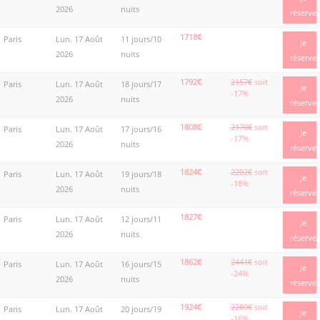
2026
nuits
réserve
1718€
Paris
Lun. 17 Août
11 jours/10
Je
2026
nuits
réserve
1792€
2157€
soit
Paris
Lun. 17 Août
18 jours/17
Je
-17%
2026
nuits
réserve
1808€
2170€
soit
Paris
Lun. 17 Août
17 jours/16
Je
-17%
2026
nuits
réserve
1824€
2202€
soit
Paris
Lun. 17 Août
19 jours/18
Je
-18%
2026
nuits
réserve
1827€
Paris
Lun. 17 Août
12 jours/11
Je
2026
nuits
réserve
1862€
2441€
soit
Paris
Lun. 17 Août
16 jours/15
Je
-24%
2026
nuits
réserve
1924€
2289€
soit
Paris
Lun. 17 Août
20 jours/19
Je
-16%