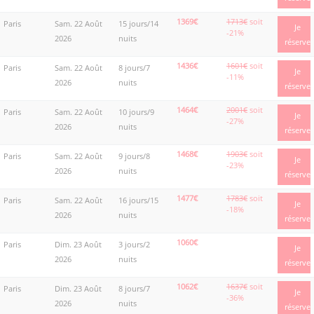
1369€
1713€
soit
Paris
Sam. 22 Août
15 jours/14
Je
-21%
2026
nuits
réserve
1436€
1601€
soit
Paris
Sam. 22 Août
8 jours/7
Je
-11%
2026
nuits
réserve
1464€
2001€
soit
Paris
Sam. 22 Août
10 jours/9
Je
-27%
2026
nuits
réserve
1468€
1903€
soit
Paris
Sam. 22 Août
9 jours/8
Je
-23%
2026
nuits
réserve
1477€
1783€
soit
Paris
Sam. 22 Août
16 jours/15
Je
-18%
2026
nuits
réserve
1060€
Paris
Dim. 23 Août
3 jours/2
Je
2026
nuits
réserve
1062€
1637€
soit
Paris
Dim. 23 Août
8 jours/7
Je
-36%
2026
nuits
réserve