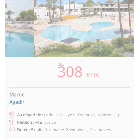
Previous
Next
308
Dès
€TTC
Maroc
Agadir
Au départ de :
Paris , Lille , Lyon , Toulouse , Nantes , (...)
Pension
: All inclusive
Durée
: 5 nuits, 1 semaine ,2 semaines ,+2 semaines