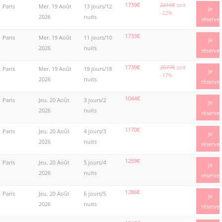
1739€
2216€
soit
Paris
Mer. 19 Août
13 jours/12
Je
-22%
2026
nuits
réserve
1733€
Paris
Mer. 19 Août
11 jours/10
Je
2026
nuits
réserve
1739€
2077€
soit
Paris
Mer. 19 Août
19 jours/18
Je
-17%
2026
nuits
réserve
1044€
Paris
Jeu. 20 Août
3 jours/2
Je
2026
nuits
réserve
1170€
Paris
Jeu. 20 Août
4 jours/3
Je
2026
nuits
réserve
1259€
Paris
Jeu. 20 Août
5 jours/4
Je
2026
nuits
réserve
1286€
Paris
Jeu. 20 Août
6 jours/5
Je
2026
nuits
réserve