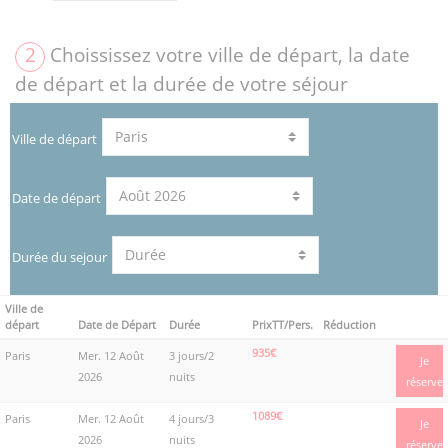
2
Choississez votre ville de départ, la date
de départ et la durée de votre séjour
Ville de départ
Date de départ
Durée du sejour
Ville de
départ
Date de Départ
Durée
PrixTT/Pers.
Réduction
935€
Paris
Mer. 12 Août
3 jours/2
Je
2026
nuits
réserve
1089€
Paris
Mer. 12 Août
4 jours/3
Je
2026
nuits
réserve