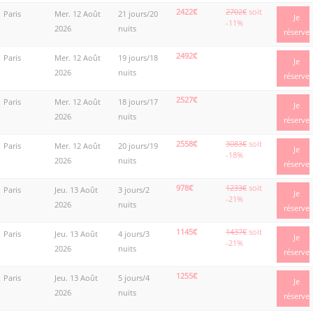
2422€
2702€
soit
Paris
Mer. 12 Août
21 jours/20
Je
-11%
2026
nuits
réserve
2492€
Paris
Mer. 12 Août
19 jours/18
Je
2026
nuits
réserve
2527€
Paris
Mer. 12 Août
18 jours/17
Je
2026
nuits
réserve
2558€
3083€
soit
Paris
Mer. 12 Août
20 jours/19
Je
-18%
2026
nuits
réserve
978€
1233€
soit
Paris
Jeu. 13 Août
3 jours/2
Je
-21%
2026
nuits
réserve
1145€
1437€
soit
Paris
Jeu. 13 Août
4 jours/3
Je
-21%
2026
nuits
réserve
1255€
Paris
Jeu. 13 Août
5 jours/4
Je
2026
nuits
réserve