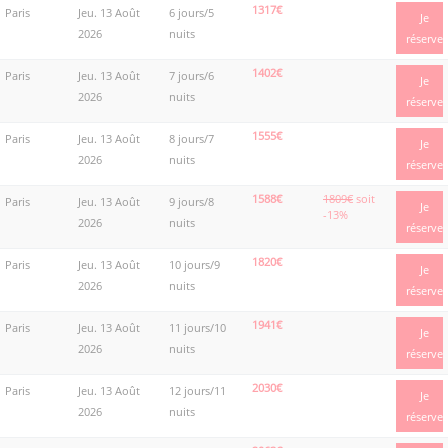
1317€
Paris
Jeu. 13 Août
6 jours/5
Je
2026
nuits
réserve
1402€
Paris
Jeu. 13 Août
7 jours/6
Je
2026
nuits
réserve
1555€
Paris
Jeu. 13 Août
8 jours/7
Je
2026
nuits
réserve
1588€
1809€
soit
Paris
Jeu. 13 Août
9 jours/8
Je
-13%
2026
nuits
réserve
1820€
Paris
Jeu. 13 Août
10 jours/9
Je
2026
nuits
réserve
1941€
Paris
Jeu. 13 Août
11 jours/10
Je
2026
nuits
réserve
2030€
Paris
Jeu. 13 Août
12 jours/11
Je
2026
nuits
réserve