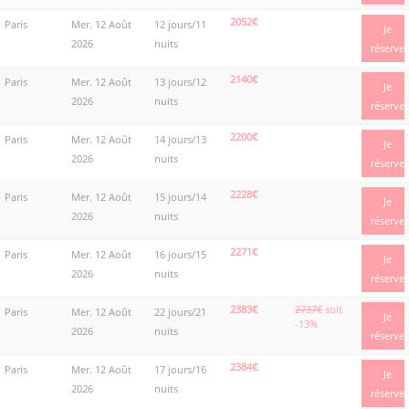
2052€
Paris
Mer. 12 Août
12 jours/11
Je
2026
nuits
réserve
2140€
Paris
Mer. 12 Août
13 jours/12
Je
2026
nuits
réserve
2200€
Paris
Mer. 12 Août
14 jours/13
Je
2026
nuits
réserve
2228€
Paris
Mer. 12 Août
15 jours/14
Je
2026
nuits
réserve
2271€
Paris
Mer. 12 Août
16 jours/15
Je
2026
nuits
réserve
2383€
2737€
soit
Paris
Mer. 12 Août
22 jours/21
Je
-13%
2026
nuits
réserve
2384€
Paris
Mer. 12 Août
17 jours/16
Je
2026
nuits
réserve